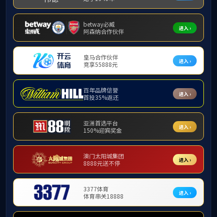
明升MS88-M